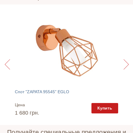
Спот "ZAPATA 95545" EGLO
Полотен
Цена
Цена
пить
Купить
1 680 грн.
420 г
Получайте специальные предложения и