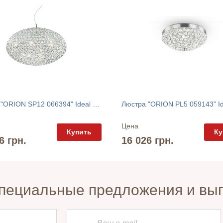
Люстра "ORION SP12 066394" Ideal Lux
Люстра "ORION PL5 059143" Id
Цена
Купить
Ку
6 грн.
16 026 грн.
пециальные предложения и вы