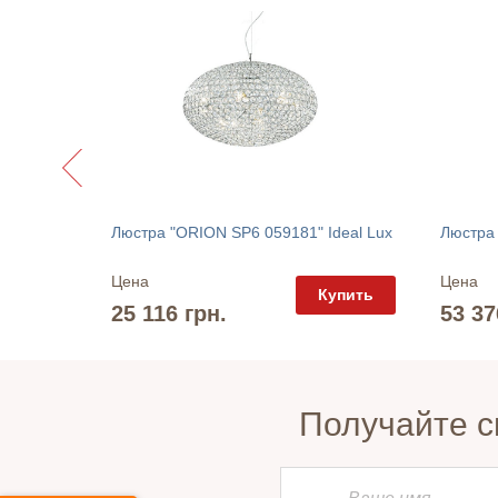
Спот "LOMO SL 1 WHITE 20003-WH" Zuma Line
Люстра "ORION SP6 059181" Ideal Lux
Цена
Цена
упить
Купить
25 116 грн.
53 37
Получайте с