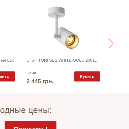
eal Lux
Спот "TORI SL 1 WHITE-GOLD 20014-WH" Zuma Line
Цена
Цена
пить
Купить
3 335 
2 445 грн.
годные цены: