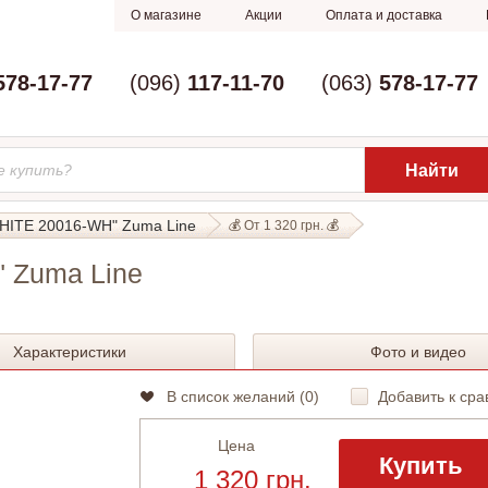
О магазине
Акции
Оплата и доставка
578-17-77
(096)
117-11-70
(063)
578-17-77
WHITE 20016-WH" Zuma Line
💰 От 1 320 грн. 💰
 Zuma Line
Характеристики
Фото и видео
В список желаний (
0
)
Добавить к сра
Цена
Купить
1 320 грн.