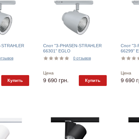
N-STRAHLER
Спот "3-PHASEN-STRAHLER
Спот "3
66301" EGLO
66299" 
отзывов
0 отзывов
Цена
Цена
9 690 грн.
9 690 г
Купить
Купить