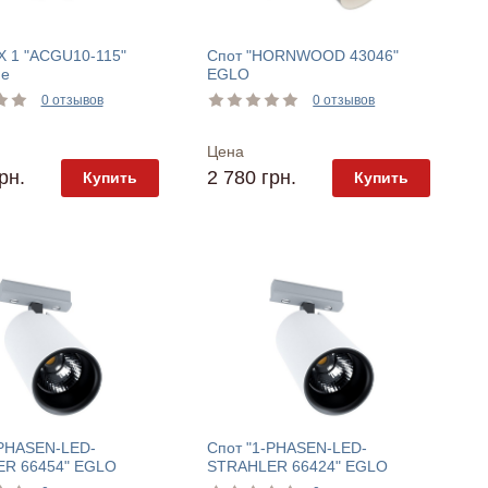
X 1 "ACGU10-115"
Спот "HORNWOOD 43046"
ne
EGLO
0 отзывов
0 отзывов
Цена
рн.
2 780 грн.
Купить
Купить
-PHASEN-LED-
Спот "1-PHASEN-LED-
R 66454" EGLO
STRAHLER 66424" EGLO