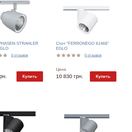
-PHASEN-STRAHLER
Спот "FERRONEGO 61466"
EGLO
EGLO
0 отзывов
0 отзывов
Цена
рн.
10 830 грн.
Купить
Купить