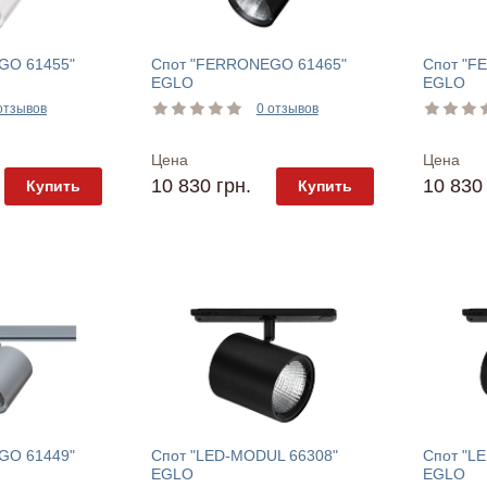
GO 61455"
Спот "FERRONEGO 61465"
Спот "F
EGLO
EGLO
отзывов
0 отзывов
Цена
Цена
10 830 грн.
10 830 
Купить
Купить
GO 61449"
Спот "LED-MODUL 66308"
Спот "L
EGLO
EGLO