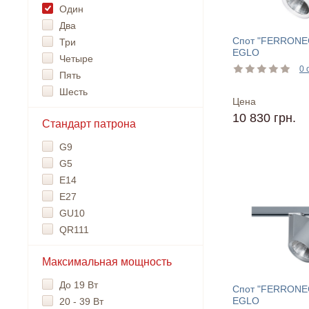
Один
Два
Спот "FERRONE
Три
EGLO
Четыре
0 
Пять
Шесть
Цена
10 830 грн.
Стандарт патрона
G9
G5
Е14
Е27
GU10
QR111
Максимальная мощность
До 19 Вт
Спот "FERRONE
EGLO
20 - 39 Вт