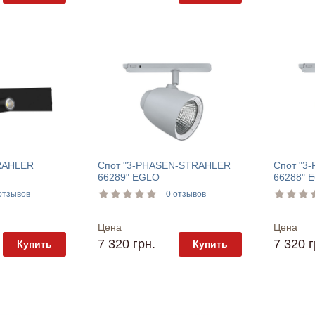
TRAHLER
Спот "3-PHASEN-STRAHLER
Спот "3
66289" EGLO
66288" 
отзывов
0 отзывов
Цена
Цена
7 320 грн.
7 320 г
Купить
Купить