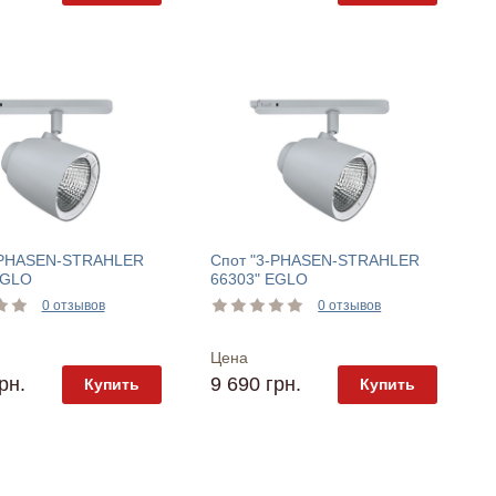
-PHASEN-STRAHLER
Спот "3-PHASEN-STRAHLER
EGLO
66303" EGLO
0 отзывов
0 отзывов
Цена
рн.
9 690 грн.
Купить
Купить