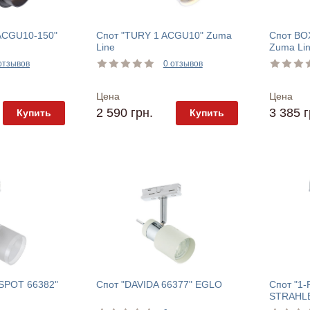
ACGU10-150"
Спот "TURY 1 ACGU10" Zuma
Спот BO
Line
Zuma Li
отзывов
0 отзывов
Цена
Цена
2 590 грн.
3 385 г
Купить
Купить
SPOT 66382"
Спот "DAVIDA 66377" EGLO
Спот "1
STRAHLE