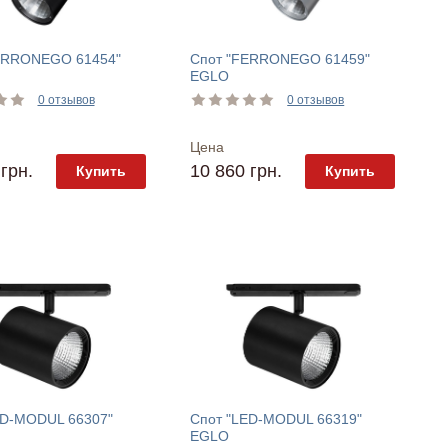
ERRONEGO 61454"
Спот "FERRONEGO 61459"
EGLO
0 отзывов
0 отзывов
Цена
грн.
10 860 грн.
Купить
Купить
ED-MODUL 66307"
Спот "LED-MODUL 66319"
EGLO