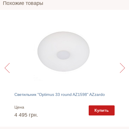
Похожие товары
Светильник "Optimus 33 round AZ1598" AZzardo
Бра "O
Цена
Цена
пить
Купить
4 495 грн.
7 660 