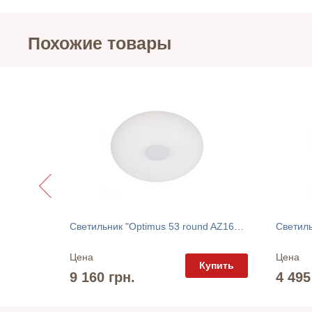
Похожие товары
Люстра "Olav pendant AZ1392" AZzardo
Светильник "Optimus 53 round AZ1600" AZzardo
Цена
Цена
упить
Купить
9 160 грн.
4 495