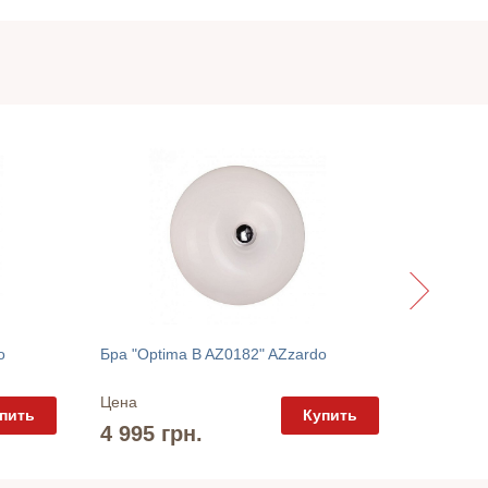
Люстра "
o
Бра "Optima B AZ0182" AZzardo
Цена
Цена
пить
Купить
5 825 
4 995 грн.