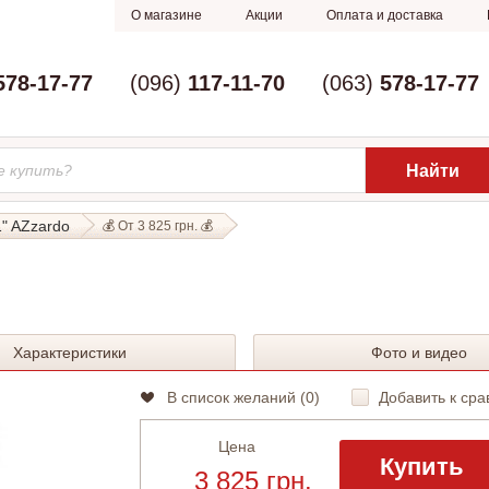
О магазине
Акции
Оплата и доставка
578-17-77
(096)
117-11-70
(063)
578-17-77
1" AZzardo
💰 От 3 825 грн. 💰
Характеристики
Фото и видео
В список желаний (
0
)
Добавить к сра
Цена
Купить
3 825 грн.