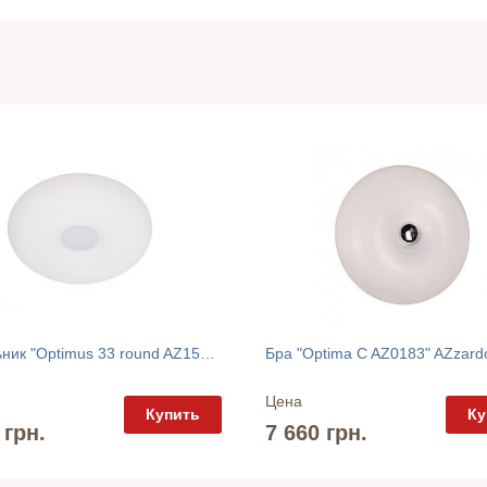
Светильник "Optimus 33 round AZ1598" AZzardo
Бра "Optima C AZ0183" AZzard
Цена
Купить
Ку
 грн.
7 660 грн.