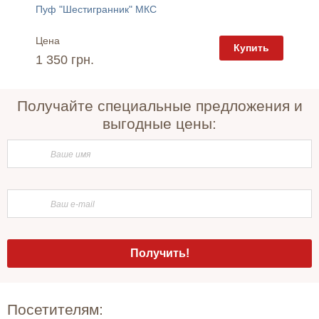
Зеркальный шкаф для ванной "Рио ШНЗ 1-60" Ювента
Пуф "Шестигранник" МКС
Пуф "К
Цена
Цена
пить
Купить
1 350 грн.
1 095 
Получайте специальные предложения и
выгодные цены:
Посетителям: