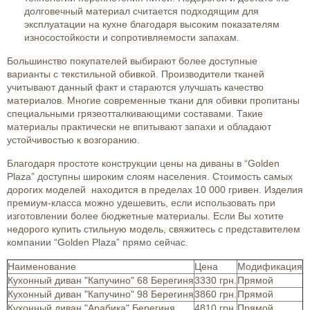
долговечный материал считается подходящим для
эксплуатации на кухне благодаря высоким показателям
износостойкости и сопротивляемости запахам.
Большинство покупателей выбирают более доступные
варианты с текстильной обивкой. Производители тканей
учитывают данный факт и стараются улучшать качество
материалов. Многие современные ткани для обивки пропитаны
специальными грязеотталкивающими составами. Такие
материалы практически не впитывают запахи и обладают
устойчивостью к возгоранию.
Благодаря простоте конструкции цены на диваны в “Golden
Plaza” доступны широким слоям населения. Стоимость самых
дорогих моделей находится в пределах 10 000 гривен. Изделия
премиум-класса можно удешевить, если использовать при
изготовлении более бюджетные материалы. Если Вы хотите
недорого купить стильную модель, свяжитесь с представителем
компании “Golden Plaza” прямо сейчас.
Наименование
Цена
Модификация
Кухонный диван "Капучино" 68 Берегиня
3330 грн.
Прямой
Кухонный диван "Капучино" 98 Берегиня
3860 грн.
Прямой
Кухонный диван "Арабика" Берегиня
4810 грн.
Прямой