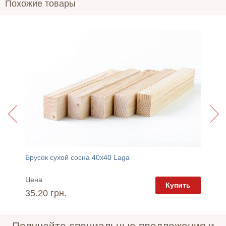
Похожие товары
Брусок сухой сосна 40х40 Laga
Брусок
Пенал Палермо П-66-к напольный белый Мойдодыр
Цена
Цена
Купить
пить
35.20 грн.
27 грн
Получайте специальные предложения и