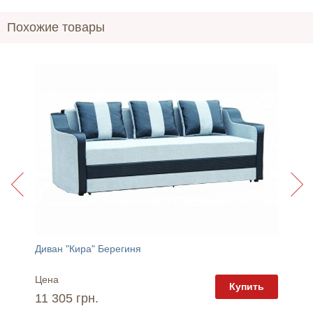
Похожие товары
Обеденный раскладной стол "Мишель" серый Сатурн
Диван "Кира" Берегиня
Диван 
Цена
Цена
пить
Купить
11 305 грн.
8 760 