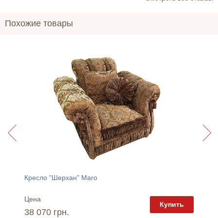
Похожие товары
Кресло "Шерхан" Maro
Кресло
Цена
Цена
пить
Купить
38 070 грн.
36 85