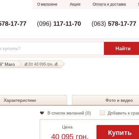
О магазине
Акции
Оплата и доставка
578-17-77
(096)
117-11-70
(063)
578-17-77
й" Maro
💰 От 40 095 грн. 💰
Характеристики
Фото и видео
В список желаний (
0
)
Добавить к сра
Цена
Купить
40 095 грн.