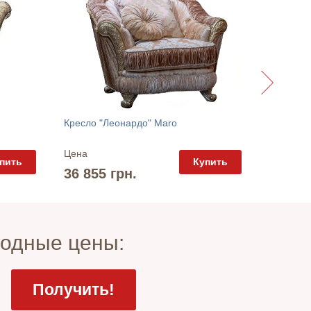
Кресло "
Кресло "Леонардо" Maro
Цена
Цена
пить
Купить
26 520
36 855 грн.
годные цены: