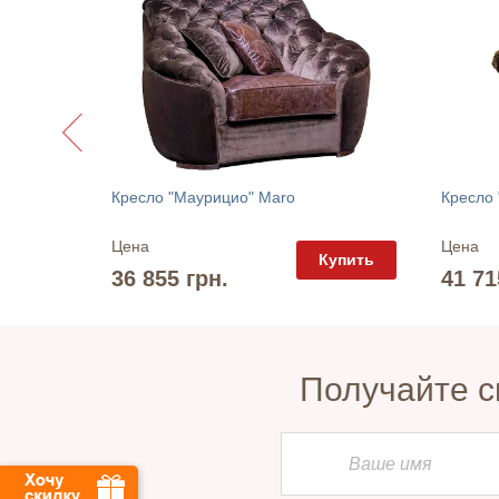
Кресло "Маурицио" Maro
Кресло 
Цена
Цена
упить
Купить
36 855 грн.
41 71
Получайте с