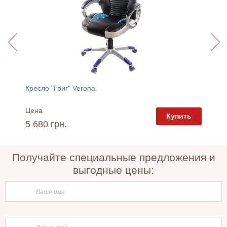
Кресло "Григ" Verona
Кресло 
Цена
Цена
пить
Купить
5 680 грн.
6 380 
Получайте специальные предложения и
выгодные цены: