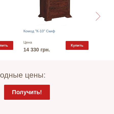
Комод "К
Комод "К-10" Скиф
Цена
Цена
пить
Купить
15 925
14 330 грн.
годные цены: