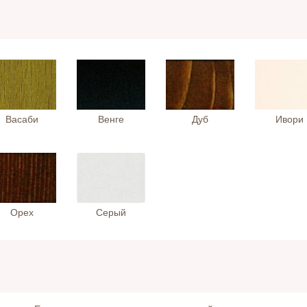
Васаби
Венге
Дуб
Ивори
Орех
Серый