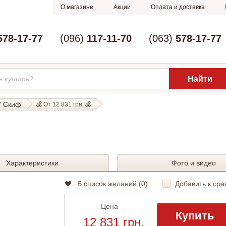
О магазине
Акции
Оплата и доставка
578-17-77
(096)
117-11-70
(063)
578-17-77
" Скиф
💰 От 12 831 грн. 💰
Характеристики
Фото и видео
В список желаний (
0
)
Добавить к сра
Цена
Купить
12 831 грн.