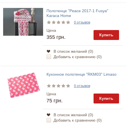
Полотенце "Peace 2017-1 Fusya"
Karaca Home
0 отзывов
Цена
Купить
355 грн.
В список желаний (
0
)
Добавить к сравнению (
0
)
Кухонное полотенце "RKM03" Limaso
0 отзывов
Цена
Купить
75 грн.
В список желаний (
0
)
Добавить к сравнению (
0
)