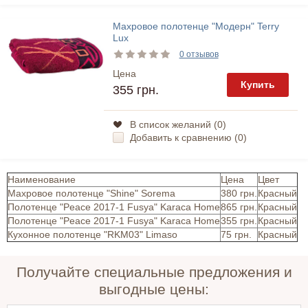
Махровое полотенце "Модерн" Terry
Lux
0 отзывов
Цена
Купить
355 грн.
В список желаний (
0
)
Добавить к сравнению (
0
)
Наименование
Цена
Цвет
Махровое полотенце "Shine" Sorema
380 грн.
Красный
Полотенце "Peace 2017-1 Fusya" Karaca Home
865 грн.
Красный
Полотенце "Peace 2017-1 Fusya" Karaca Home
355 грн.
Красный
Кухонное полотенце "RKM03" Limaso
75 грн.
Красный
Получайте специальные предложения и
выгодные цены: