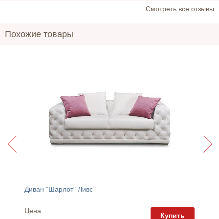
Cмотреть все отзывы
Похожие товары
отин
Диван "Шарлот" Ливс
Кресло 
Цена
Цена
пить
Купить