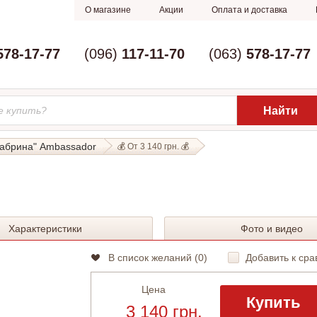
О магазине
Акции
Оплата и доставка
578-17-77
(096)
117-11-70
(063)
578-17-77
абрина" Ambassador
💰 От 3 140 грн. 💰
Характеристики
Фото и видео
В список желаний (
0
)
Добавить к сра
Цена
Купить
3 140 грн.