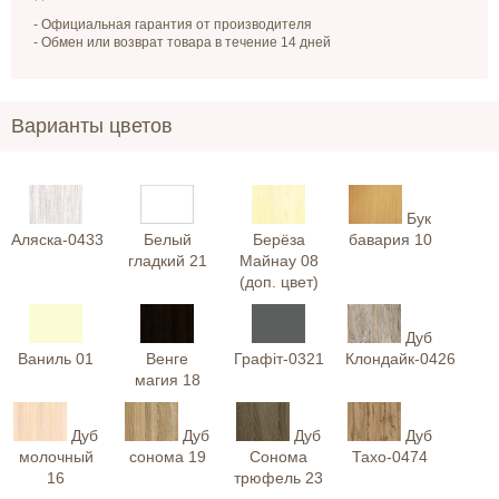
- Официальная гарантия от производителя
- Обмен или возврат товара в течение 14 дней
Варианты цветов
Бук
Аляска-0433
Белый
Берёза
бавария 10
гладкий 21
Майнау 08
(доп. цвет)
Дуб
Ваниль 01
Венге
Графіт-0321
Клондайк-0426
магия 18
Дуб
Дуб
Дуб
Дуб
молочный
сонома 19
Сонома
Тахо-0474
16
трюфель 23