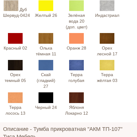
Дуб
Шервуд-0424
Желтый 26
Зелёная
Индастриал
вода 20
(доп. цвет)
Красный 02
Ольха
Оранж 28
Орех
тёмная 11
лесной 17
Орех
Скай
Терра
Терра
темный 05
(гладкий)
голубая
жёлтая 03
27
Терра
Черный 24
Яблоня
лосось 13
Локарно 12
Описание -
Тумба прикроватная "АКМ ТП-107"
Тиса Мебель