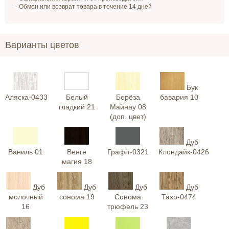
- Обмен или возврат товара в течение 14 дней
Варианты цветов
Бук
Аляска-0433
Белый
Берёза
бавария 10
гладкий 21
Майнау 08
(доп. цвет)
Дуб
Ваниль 01
Венге
Графіт-0321
Клондайк-0426
магия 18
Дуб
Дуб
Дуб
Дуб
молочный
сонома 19
Сонома
Тахо-0474
16
трюфель 23