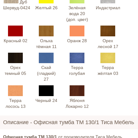
Дуб
Шервуд-0424
Желтый 26
Зелёная
Индастриал
вода 20
(доп. цвет)
Красный 02
Ольха
Оранж 28
Орех
тёмная 11
лесной 17
Орех
Скай
Терра
Терра
темный 05
(гладкий)
голубая
жёлтая 03
27
Терра
Черный 24
Яблоня
лосось 13
Локарно 12
Описание -
Офисная тумба ТМ 130/1 Тиса Мебель
Офисная тумба ТМ 130/1
от производителя Тиса Мебель