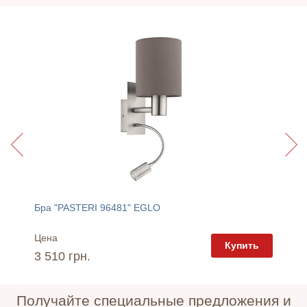
Бра "PASTERI 96481" EGLO
Светил
Цена
Цена
пить
Купить
3 510 грн.
4 880 
Получайте специальные предложения и