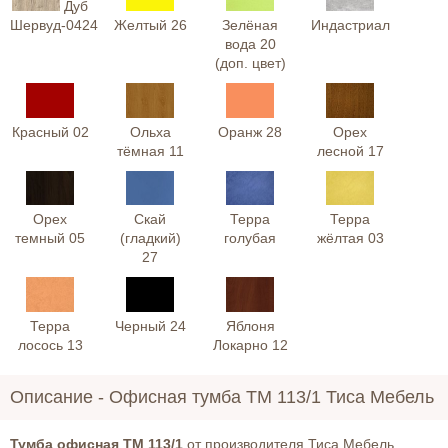
Дуб
Шервуд-0424
Желтый 26
Зелёная
Индастриал
вода 20
(доп. цвет)
Красный 02
Ольха
Оранж 28
Орех
тёмная 11
лесной 17
Орех
Скай
Терра
Терра
темный 05
(гладкий)
голубая
жёлтая 03
27
Терра
Черный 24
Яблоня
лосось 13
Локарно 12
Описание -
Офисная тумба ТМ 113/1 Тиса Мебель
Тумба офисная ТМ 113/1
от производителя Тиса Мебель