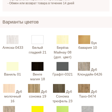
- Обмен или возврат товара в течение 14 дней
Варианты цветов
Бук
Аляска-0433
Белый
Берёза
бавария 10
гладкий 21
Майнау 08
(доп. цвет)
Дуб
Ваниль 01
Венге
Графіт-0321
Клондайк-0426
магия 18
Дуб
Дуб
Дуб
Дуб
молочный
сонома 19
Сонома
Тахо-0474
16
трюфель 23