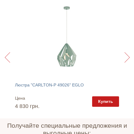
Люстра "CARLTON-P 49026" EGLO
Люстра
Цена
Цена
пить
Купить
4 830 грн.
4 810 
Получайте специальные предложения и
выгодные цены: