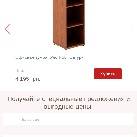
Офисная тумба "Уно R50" Сатурн
Стол о
Цена
Цена
пить
Купить
4 195 грн.
2 850 
Получайте специальные предложения и
выгодные цены: