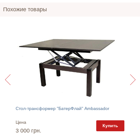
Похожие товары
Mebli
Стол-трансформер "БатерФлай" Ambassador
Стол-т
Цена
Цена
пить
Купить
3 000 грн.
3 980 