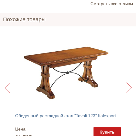
Cмотреть все отзывы
Похожие товары
Обеденный раскладной стол "Tavoli 123" Italexport
Обеденн
Цена
Цена
пить
Купить