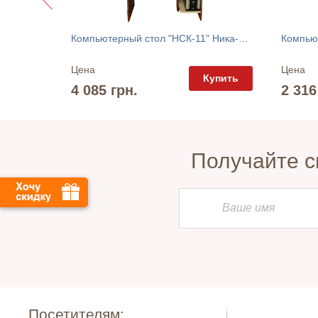
Стол для ноутбука "НСК-8" Ника-Мебель
Компьютерный стол "НСК-11" Ника-Мебель
Цена
Цена
упить
Купить
4 085 грн.
2 316
Получайте с
Посетителям: