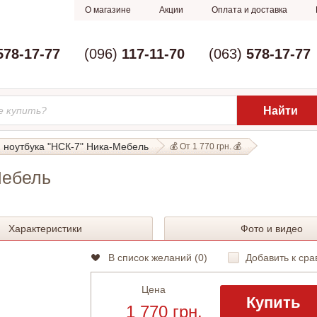
О магазине
Акции
Оплата и доставка
578-17-77
(096)
117-11-70
(063)
578-17-77
 ноутбука "НСК-7" Ника-Мебель
💰 От 1 770 грн. 💰
Мебель
Характеристики
Фото и видео
В список желаний (
0
)
Добавить к сра
Цена
Купить
1 770 грн.