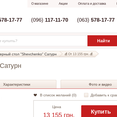
О магазине
Акции
Оплата и доставка
578-17-77
(096)
117-11-70
(063)
578-17-77
ерный стол "Shevchenko" Сатурн
💰 От 13 155 грн. 💰
 Сатурн
Характеристики
Фото и видео
В список желаний (
0
)
Добавить к сра
Цена
Купить
13 155 грн.