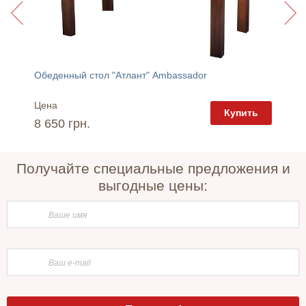
s
Обеденный стол "Атлант" Ambassador
Кухонн
Цена
Цена
пить
Купить
8 650 грн.
4 045 
Получайте специальные предложения и
выгодные цены: