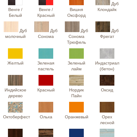
Дуб
Венге /
Венге /
Вишня
Клондайк
Белый
Красный
Оксфорд
Дуб
Дуб
Дуб
Дуб
молочный
Сонома
Сонома
Фрегат
Трюфель
Желтый
Зеленая
Зеленый
Индастриал
пастель
лайм
(бетон)
Индийское
Красный
Нордик
Оксид
дерево
Пайн
Октоберфест
Ольха
Оранжевый
Орех
лесной