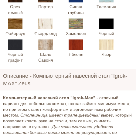
Орех
Портер
Синяя
Тасмания
темный
глубина
Файервуд
Фьердленд
Хамелеон
Черный
Черный
Шале
Яблоня
Явор
графит
Савойя
Описание -
Компьютерный навесной стол "Igrok-
MAX" Zeus
Компьютерный навесной стол "Igrok-Max"
- отличный
вариант для небольших комнат, так как займет минимум места,
но при этом станет комфортным и эргономичным рабочим
местом.
Столешница имеет трапециевидный вырез
, который
позволяет класть руки на стол и, тем самым, снимать
напряжение в суставах.
Для максимального удобства
пользования боковые полки можно отрегулировать по