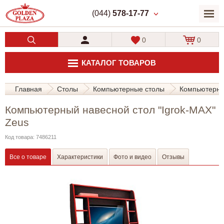
(044)
578-17-77
0
0
КАТАЛОГ ТОВАРОВ
Главная
Столы
Компьютерные столы
Компьютерный
Компьютерный навесной стол "Igrok-MAX"
Zeus
Код товара: 7486211
Все о товаре
Характеристики
Фото и видео
Отзывы