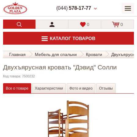
(044)
578-17-77
0
0
КАТАЛОГ ТОВАРОВ
Главная
Мебель для спальни
Кровати
Двухъярусны
Двухъярусная кровать "Дэвид" Солли
Код товара: 7500232
Все о товаре
Характеристики
Фото и видео
Отзывы