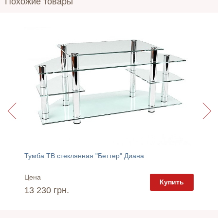
Похожие товары
Тумба ТВ стеклянная "Беттер" Диана
Тумба 
Цена
Цена
пить
Купить
13 230 грн.
12 75