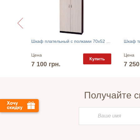
Кровать двуспальная "Гармония" Альфа-Мебель
Шкаф плательный с полками 70х52 МАКСИ-Мебель
Шкаф т
Цена
Цена
упить
Купить
7 100 грн.
7 250
Получайте с