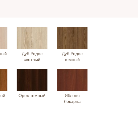
ный
Дуб Родос
Дуб Родос
светлый
темный
ной
Орех темный
Яблоня
Локарна