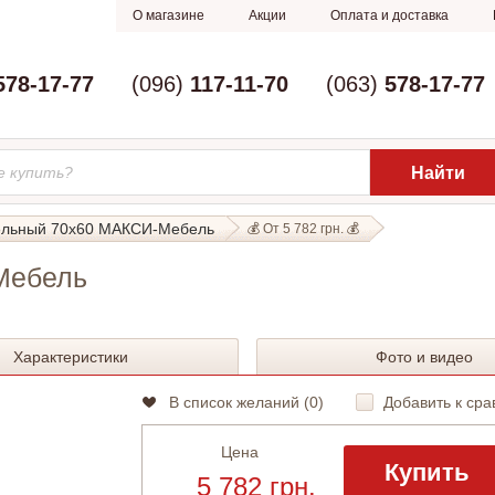
О магазине
Акции
Оплата и доставка
578-17-77
(096)
117-11-70
(063)
578-17-77
ельный 70х60 МАКСИ-Мебель
💰 От 5 782 грн. 💰
Мебель
Характеристики
Фото и видео
В список желаний (
0
)
Добавить к сра
Цена
Купить
5 782 грн.