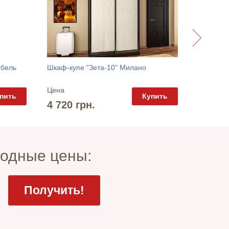
ебель
Шкаф-купе "Зета-10" Милано
Цена
Цена
пить
Купить
14 962
4 720 грн.
годные цены: