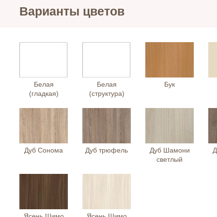
Варианты цветов
Белая
Белая
Бук
(гладкая)
(структура)
Дуб Сонома
Дуб трюфель
Дуб Шамони
Д
светлый
Ясень Шимо
Ясень Шимо