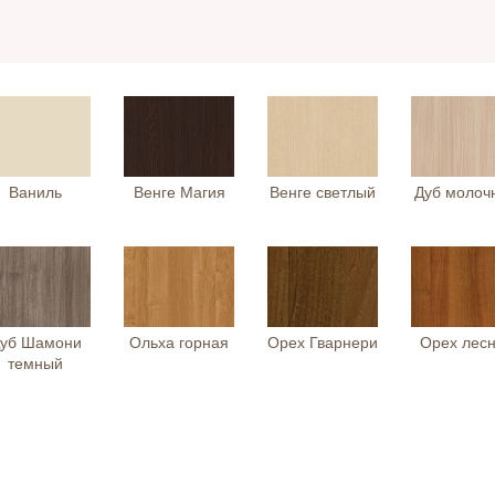
Ваниль
Венге Магия
Венге светлый
Дуб молоч
уб Шамони
Ольха горная
Орех Гварнери
Орех лес
темный