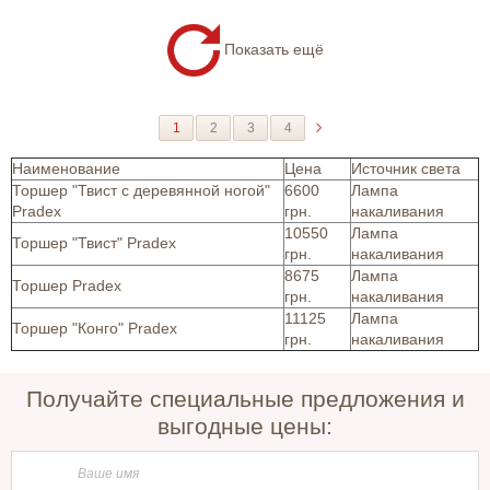
Показать ещё
1
2
3
4
Наименование
Цена
Источник света
Торшер "Твист с деревянной ногой"
6600
Лампа
Pradex
грн.
накаливания
10550
Лампа
Торшер "Твист" Pradex
грн.
накаливания
8675
Лампа
Торшер Pradex
грн.
накаливания
11125
Лампа
Торшер "Конго" Pradex
грн.
накаливания
Получайте специальные предложения и
выгодные цены: