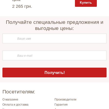
пить
Купить
2 265 грн.
5 565 
Получайте специальные предложения и
выгодные цены:
Посетителям:
О магазине
Производители
Оплата и доставка
Гарантия