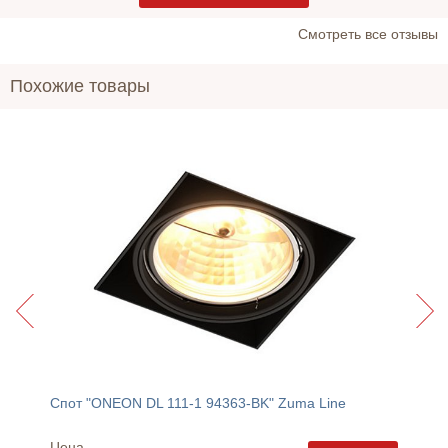
Cмотреть все отзывы
Похожие товары
ne
Спот "ONEON DL 111-1 94363-BK" Zuma Line
Спот "
Цена
Цена