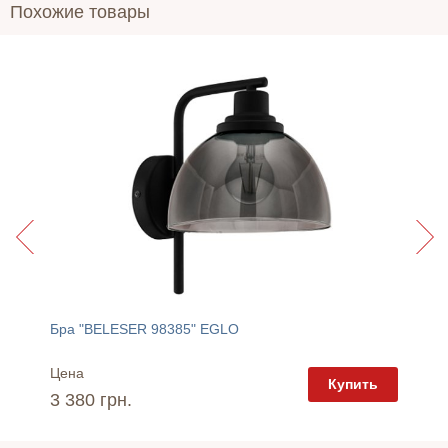
Похожие товары
Бра "BELESER 98385" EGLO
Спот "S
Цена
Цена
пить
Купить
3 380 грн.
4 092 