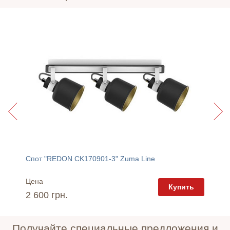
Спот "REDON CK170901-3" Zuma Line
Спот "
Цена
Цена
пить
Купить
2 600 грн.
2 045 
Получайте специальные предложения и