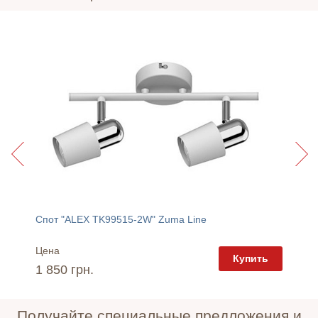
Спот "ALEX TK99515-2W" Zuma Line
Спот "
Цена
Цена
пить
Купить
1 850 грн.
1 115 
Получайте специальные предложения и