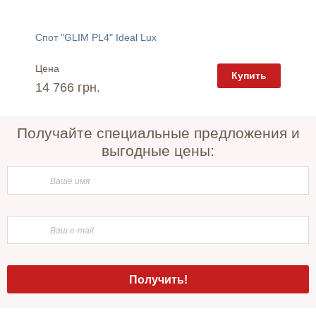
Спот "GLIM PL4" Ideal Lux
Люстра 
Цена
Цена
пить
Купить
14 766 грн.
27 48
Получайте специальные предложения и
выгодные цены: