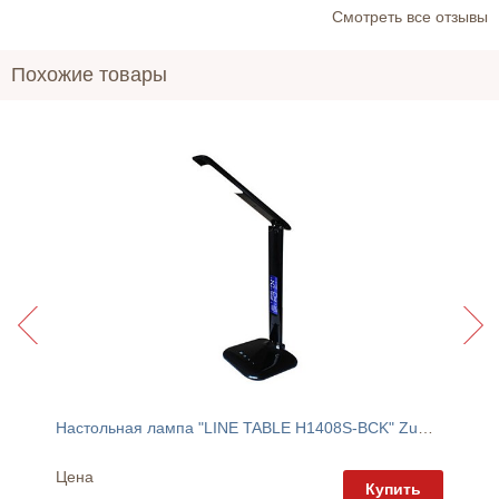
Cмотреть все отзывы
Похожие товары
Настольная лампа "LINE TABLE H1408S-BCK" Zuma Line
Торшер
Цена
Цена
пить
Купить