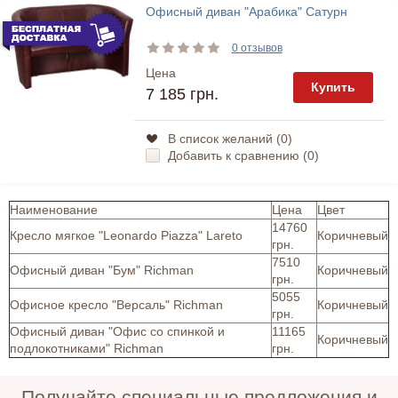
Офисный диван "Арабика" Сатурн
0 отзывов
Цена
Купить
7 185 грн.
В список желаний (
0
)
Добавить к сравнению (
0
)
Наименование
Цена
Цвет
14760
Кресло мягкое "Leonardo Piazza" Lareto
Коричневый
грн.
7510
Офисный диван "Бум" Richman
Коричневый
грн.
5055
Офисное кресло "Версаль" Richman
Коричневый
грн.
Офисный диван "Офис со спинкой и
11165
Коричневый
подлокотниками" Richman
грн.
Получайте специальные предложения и