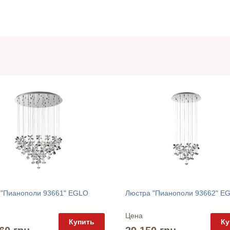
 "Пианополи 93661" EGLO
Люстра "Пианополи 93662" E
Цена
Купить
Ку