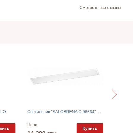
Cмотреть все отзывы
GLO
Светильник "SALOBRENA C 96664" EGLO
Цена
Цена
пить
Купить
11 100