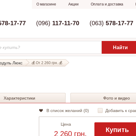
О магазине
Акции
Оплата и доставка
578-17-77
(096)
117-11-70
(063)
578-17-77
одуль Люкс
💰 От 2 260 грн. 💰
Характеристики
Фото и видео
В список желаний (
0
)
Добавить к сра
Цена
Купить
2 260 грн.