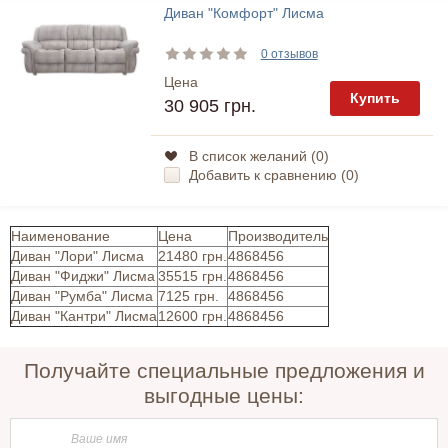
Диван "Комфорт" Лисма
0 отзывов
Цена
Купить
30 905 грн.
В список желаний (
0
)
Добавить к сравнению (
0
)
Наименование
Цена
Производитель
Диван "Лори" Лисма
21480 грн.
4868456
Диван "Фиджи" Лисма
35515 грн.
4868456
Диван "Румба" Лисма
7125 грн.
4868456
Диван "Кантри" Лисма
12600 грн.
4868456
Получайте специальные предложения и
выгодные цены: