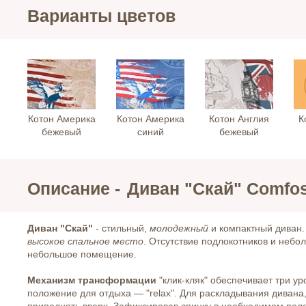
Варианты цветов
Котон Америка
Котон Америка
Котон Англия
К
бежевый
синий
бежевый
Описание -
Диван "Скай" Comfo
Диван "Скай"
- стильный,
молодежный
и компактный диван.
высокое спальное место
. Отсутствие подлокотников и небо
небольшое помещение.
Механизм трансформации
"клик-кляк" обеспечивает три у
положение для отдыха — "relax". Для раскладывания дивана,
приподнять вверх. Зафиксировав спинку в необходимом поло