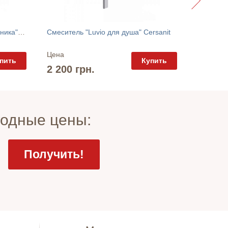
Смеситель "Luvio для умывальника" Cersanit
Смеситель "Luvio для душа" Cersanit
Цена
Цена
пить
Купить
3 135 
2 200 грн.
годные цены: