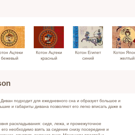
отон Ацтеки
Котон Ацтеки
Котон Египет
Котон Япо
бежевый
красный
синий
желтый
son
 Диван подходит для ежедневного сна и образует большое и
льшие и габариты дивана позволяют его легко вписать даже в
ровня раскладывания: сидя, лежа, и промежуточное
 его необходимо взять за сидение снизу посередине и
жении, опустить сидение вниз. Механизм простой и