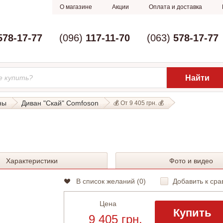
О магазине
Акции
Оплата и доставка
578-17-77
(096)
117-11-70
(063)
578-17-77
ны
Диван "Скай" Comfoson
💰 От 9 405 грн. 💰
Характеристики
Фото и видео
В список желаний (
0
)
Добавить к сра
Цена
Купить
9 405 грн.