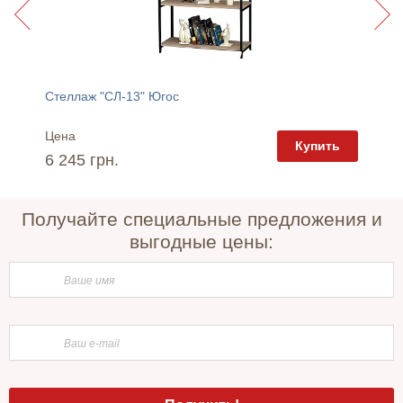
an
Стеллаж "СЛ-13" Югос
Стелла
Цена
Цена
пить
Купить
6 245 грн.
6 312 
Получайте специальные предложения и
выгодные цены: