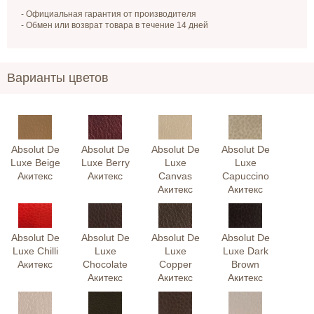
- Официальная гарантия от производителя
- Обмен или возврат товара в течение 14 дней
Варианты цветов
Absolut De
Absolut De
Absolut De
Absolut De
Luxe Beige
Luxe Berry
Luxe
Luxe
Акитекс
Акитекс
Canvas
Capuccino
Акитекс
Акитекс
Absolut De
Absolut De
Absolut De
Absolut De
Luxe Chilli
Luxe
Luxe
Luxe Dark
Акитекс
Chocolate
Copper
Brown
Акитекс
Акитекс
Акитекс