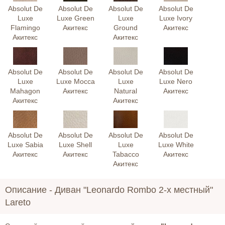
Absolut De
Absolut De
Absolut De
Absolut De
Luxe
Luxe Green
Luxe
Luxe Ivory
Flamingo
Акитекс
Ground
Акитекс
Акитекс
Акитекс
Absolut De
Absolut De
Absolut De
Absolut De
Luxe
Luxe Mocca
Luxe
Luxe Nero
Mahagon
Акитекс
Natural
Акитекс
Акитекс
Акитекс
Absolut De
Absolut De
Absolut De
Absolut De
Luxe Sabia
Luxe Shell
Luxe
Luxe White
Акитекс
Акитекс
Tabacco
Акитекс
Акитекс
Описание -
Диван "Leonardo Rombo 2-х местный"
Lareto