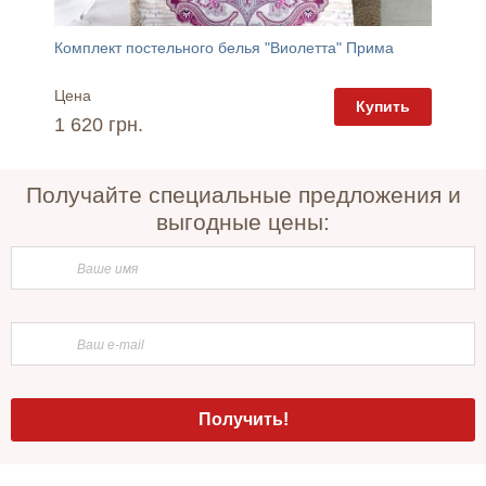
Комплект постельного белья "Виолетта" Прима
Диван 
Цена
Цена
пить
Купить
1 620 грн.
8 865 
Получайте специальные предложения и
выгодные цены: