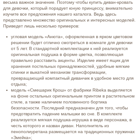
весьма важное значение. Поэтому чтобы купить диван-кровать
для девочки, который порадует юную принцессу, внимательно
изучите все предложения нашего каталога. Ведь здесь
представлено множество оригинальных и интересных моделей.
Приведет лишь несколько примеров:
угловая модель «Анюта», оформленная в ярком цветовом
решении будет отлично смотреться в комнате для девочки
от 5 лет. В стандартной комплектации к ней реализуется
оригинальная подушка в форме цветка, позволяющая
правильно расставить акценты. Изделие имеет ящик для
хранения постельных принадлежностей, удобные мягкие
спинки и выкатной механизм трансформации,
превращающий компактный диванчик в удобное место для
отдыха;
модель «Смешарик Крош» от фабрики Ribeka выделяется
на фоне остальных оригинальным принтом в растительном
стиле, а также наличием половинного бортика
безопасности. Последний предназначен для того, чтобы
предотвратить падение малышки во сне. В комплекте
реализуется мягкая подушка-игрушка в виде персонажа, в
честь которого и назван диван. Наполнитель из
пенополиуретана размещается на традиционных пружинах
«Змейка»;