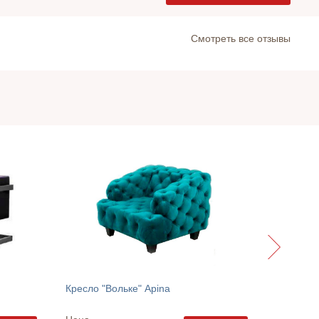
Cмотреть все отзывы
Кресло "
Кресло "Вольке" Apina
Цена