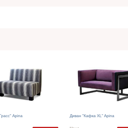
Грасс" Apina
Диван "Кафка XL" Apina