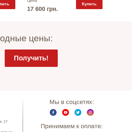
Цена
пить
Купить
13 340
17 600 грн.
годные цены:
Мы в соцсетях:
я, 27
Принимаем к оплате: