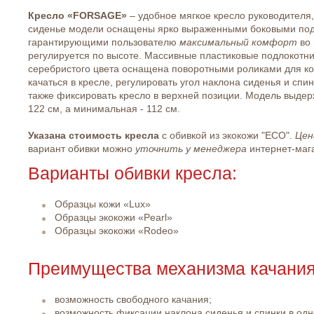
Кресло «FORSAGE»
– удобное мягкое кресло руководител
сиденье модели оснащены ярко выраженными боковыми по
гарантирующими пользователю
максимальный комфорт
во 
регулируется по высоте. Массивные пластиковые подлокотни
серебристого цвета оснащена поворотными роликами для ко
качаться в кресле, регулировать угол наклона сиденья и спин
также фиксировать кресло в верхней позиции. Модель выдерж
122 см, а минимальная - 112 см.
Указана стоимость кресла
с обивкой из экокожи "ЕСО".
Цен
вариант обивки можно
уточнить у менеджера
интернет-маг
Варианты обивки кресла:
Образцы кожи «Lux»
Образцы экокожи «Pearl»
Образцы экокожи «Rodeo»
Преимущества механизма качания 
возможность свободного качания;
возможность фиксации наклона сиденья и спинки в од