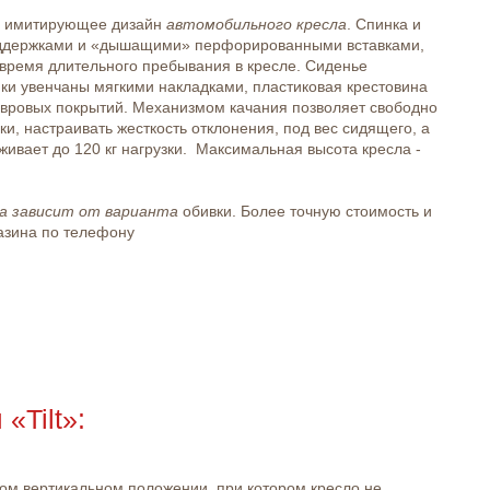
я, имитирующее дизайн
автомобильного кресла
. Спинка и
ддержками и «дышащими» перфорированными вставками,
время длительного пребывания в кресле. Сиденье
ки увенчаны мягкими накладками, пластиковая крестовина
вровых покрытий. Механизмом качания позволяет свободно
ки, настраивать жесткость отклонения, под вес сидящего, а
ивает до 120 кг нагрузки. Максимальная высота кресла -
а зависит от варианта
обивки. Более точную стоимость и
азина по телефону
«Tilt»:
ном вертикальном положении, при котором кресло не