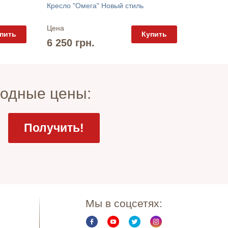
Кресло "
Кресло "Омега" Новый стиль
Цена
Цена
пить
Купить
7 600 
6 250 грн.
годные цены:
Мы в соцсетях: