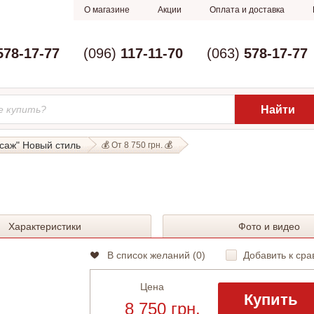
О магазине
Акции
Оплата и доставка
578-17-77
(096)
117-11-70
(063)
578-17-77
саж" Новый стиль
💰 От 8 750 грн. 💰
Характеристики
Фото и видео
В список желаний (
0
)
Добавить к сра
Цена
Купить
8 750 грн.