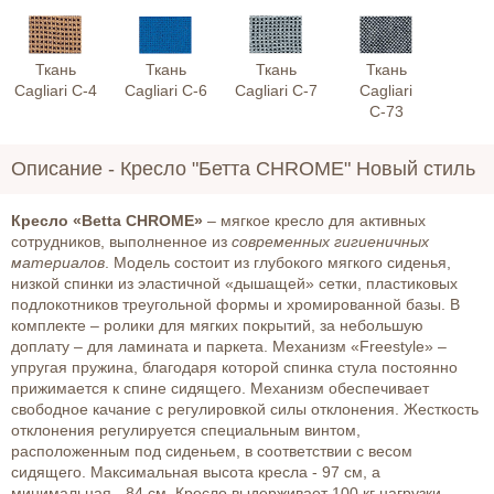
Ткань
Ткань
Ткань
Ткань
Cagliari С-4
Cagliari С-6
Cagliari С-7
Cagliari
С-73
Описание -
Кресло "Бетта CHROME" Новый стиль
Кресло «Betta CHROME»
– мягкое кресло для активных
сотрудников, выполненное из
современных гигиеничных
материалов
. Модель состоит из глубокого мягкого сиденья,
низкой спинки из эластичной «дышащей» сетки, пластиковых
подлокотников треугольной формы и хромированной базы. В
комплекте – ролики для мягких покрытий, за небольшую
доплату – для ламината и паркета. Механизм «Freestyle» –
упругая пружина, благодаря которой спинка стула постоянно
прижимается к спине сидящего. Механизм обеспечивает
свободное качание с регулировкой силы отклонения. Жесткость
отклонения регулируется специальным винтом,
расположенным под сиденьем, в соответствии с весом
сидящего. Максимальная высота кресла - 97 см, а
минимальная - 84 см. Кресло выдерживает 100 кг нагрузки.