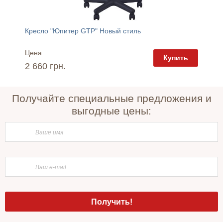
Кресло "Юпитер GTP" Новый стиль
Кресло
Цена
Цена
пить
Купить
2 660 грн.
2 400 
Получайте специальные предложения и
выгодные цены: