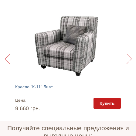
Кресло "К-11" Ливс
Кресло
Цена
Цена
пить
Купить
9 660 грн.
9 660 
Получайте специальные предложения и
выгодные цены: