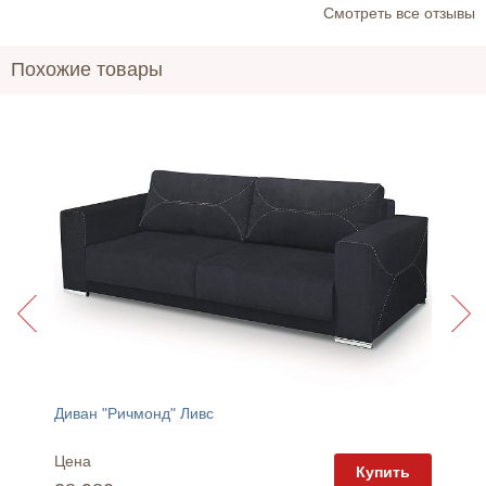
Cмотреть все отзывы
Похожие товары
Диван "Ричмонд" Ливс
Кресло
Цена
Цена
пить
Купить