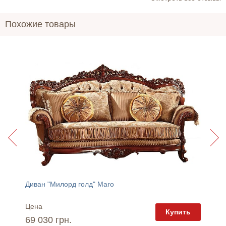
Похожие товары
Диван "Милорд голд" Maro
Диван 
Цена
Цена
пить
Купить
69 030 грн.
62 40