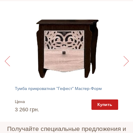
Тумба прикроватная "Гефест" Мастер-Форм
Гостин
Цена
Цена
пить
Купить
3 260 грн.
11 605
Получайте специальные предложения и