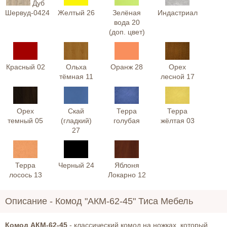
Дуб
Шервуд-0424
Желтый 26
Зелёная
Индастриал
вода 20
(доп. цвет)
Красный 02
Ольха
Оранж 28
Орех
тёмная 11
лесной 17
Орех
Скай
Терра
Терра
темный 05
(гладкий)
голубая
жёлтая 03
27
Терра
Черный 24
Яблоня
лосось 13
Локарно 12
Описание -
Комод "АКМ-62-45" Тиса Мебель
Комод АКМ-62-45
- классический комод на ножках, который