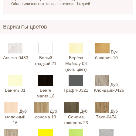
- Обмен или возврат товара в течение 14 дней
Варианты цветов
Бук
Аляска-0433
Белый
Берёза
бавария 10
гладкий 21
Майнау 08
(доп. цвет)
Дуб
Ваниль 01
Венге
Графіт-0321
Клондайк-0426
магия 18
Дуб
Дуб
Дуб
Дуб
молочный
сонома 19
Сонома
Тахо-0474
16
трюфель 23