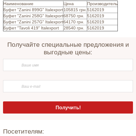
Наименование
Цена
Производитель
Буфет "Zanini 899G" Italexport
105815 грн.
5162019
Буфет "Zanini 258G" Italexport
68750 грн.
5162019
Буфет "Zanini 257G" Italexport
64170 грн.
5162019
Буфет "Tavoli 419" Italexport
28540 грн.
5162019
Получайте специальные предложения и
выгодные цены:
Посетителям: